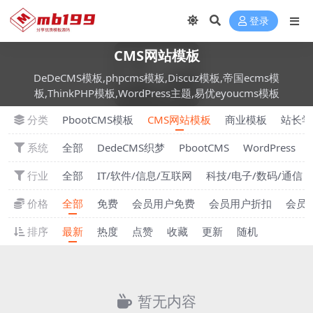
登录
CMS网站模板
DeDeCMS模板,phpcms模板,Discuz模板,帝国ecms模
板,ThinkPHP模板,WordPress主题,易优eyoucms模板
分类
PbootCMS模板
CMS网站模板
商业模板
站长学
系统
全部
DedeCMS织梦
PbootCMS
WordPress
行业
全部
IT/软件/信息/互联网
科技/电子/数码/通信
价格
全部
免费
会员用户免费
会员用户折扣
会员
排序
最新
热度
点赞
收藏
更新
随机
暂无内容