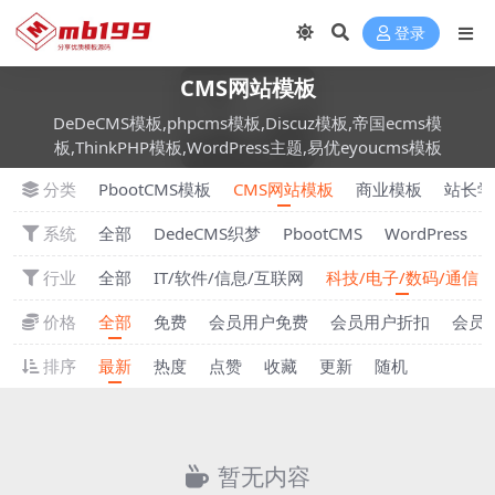
登录
CMS网站模板
DeDeCMS模板,phpcms模板,Discuz模板,帝国ecms模
板,ThinkPHP模板,WordPress主题,易优eyoucms模板
分类
PbootCMS模板
CMS网站模板
商业模板
站长学
系统
全部
DedeCMS织梦
PbootCMS
WordPress
行业
全部
IT/软件/信息/互联网
科技/电子/数码/通信
价格
全部
免费
会员用户免费
会员用户折扣
会员
排序
最新
热度
点赞
收藏
更新
随机
暂无内容