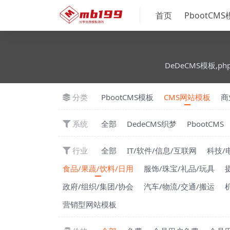
首页
PbootCM
DeDeCMS模板,ph
分类
PbootCMS模板
CMS网站模板
商
系统
全部
DedeCMS织梦
PbootCMS
行业
全部
IT/软件/信息/互联网
科技/
食品/果蔬/饮料/日用
服饰/珠宝/礼品/玩具
政府/组织/集团/协会
汽车/物流/交通/搬运
营销型网站模板