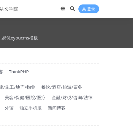
站长学院
登录
题,易优eyoucms模板
睿
ThinkPHP
建/施工/地产/物业
餐饮/酒店/旅游/票务
美容/保健/医院/医疗
金融/财税/咨询/法律
外贸
独立手机版
新闻博客