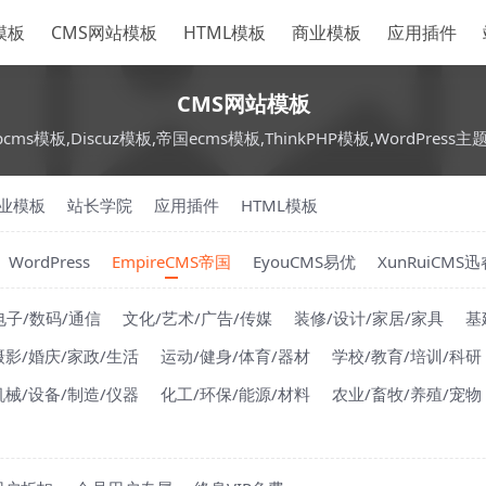
S模板
CMS网站模板
HTML模板
商业模板
应用插件
CMS网站模板
pcms模板,Discuz模板,帝国ecms模板,ThinkPHP模板,WordPress主
业模板
站长学院
应用插件
HTML模板
WordPress
EmpireCMS帝国
EyouCMS易优
XunRuiCMS迅
电子/数码/通信
文化/艺术/广告/传媒
装修/设计/家居/家具
基
摄影/婚庆/家政/生活
运动/健身/体育/器材
学校/教育/培训/科研
机械/设备/制造/仪器
化工/环保/能源/材料
农业/畜牧/养殖/宠物