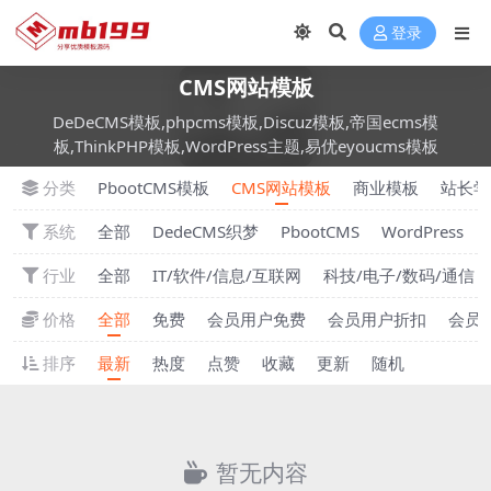
登录
CMS网站模板
DeDeCMS模板,phpcms模板,Discuz模板,帝国ecms模
板,ThinkPHP模板,WordPress主题,易优eyoucms模板
分类
PbootCMS模板
CMS网站模板
商业模板
站长学
系统
全部
DedeCMS织梦
PbootCMS
WordPress
行业
全部
IT/软件/信息/互联网
科技/电子/数码/通信
价格
全部
免费
会员用户免费
会员用户折扣
会员
排序
最新
热度
点赞
收藏
更新
随机
暂无内容