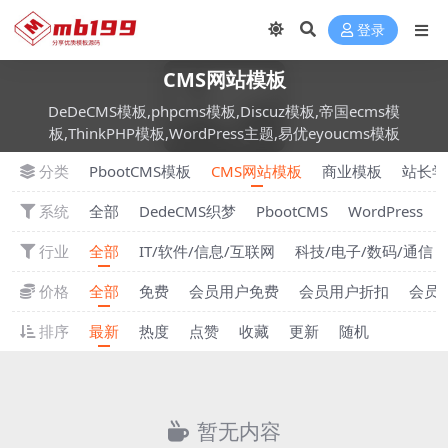
登录
CMS网站模板
DeDeCMS模板,phpcms模板,Discuz模板,帝国ecms模
板,ThinkPHP模板,WordPress主题,易优eyoucms模板
分类
PbootCMS模板
CMS网站模板
商业模板
站长学
系统
全部
DedeCMS织梦
PbootCMS
WordPress
行业
全部
IT/软件/信息/互联网
科技/电子/数码/通信
价格
全部
免费
会员用户免费
会员用户折扣
会员
排序
最新
热度
点赞
收藏
更新
随机
暂无内容