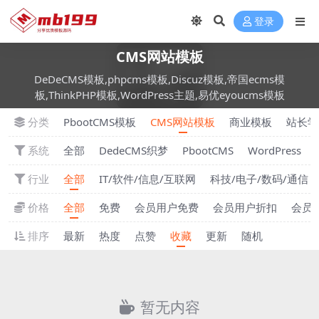
登录
CMS网站模板
DeDeCMS模板,phpcms模板,Discuz模板,帝国ecms模
板,ThinkPHP模板,WordPress主题,易优eyoucms模板
分类
PbootCMS模板
CMS网站模板
商业模板
站长学
系统
全部
DedeCMS织梦
PbootCMS
WordPress
行业
全部
IT/软件/信息/互联网
科技/电子/数码/通信
价格
全部
免费
会员用户免费
会员用户折扣
会员
排序
最新
热度
点赞
收藏
更新
随机
暂无内容