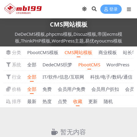
登录
CMS网站模板
DeDeCMS模板,phpcms模板,Discuz模板,帝国ecms模
板,ThinkPHP模板,WordPress主题,易优eyoucms模板
分类
PbootCMS模板
CMS网站模板
商业模板
站长学
系统
全部
DedeCMS织梦
PbootCMS
WordPress
行业
全部
IT/软件/信息/互联网
科技/电子/数码/通信
价格
全部
免费
会员用户免费
会员用户折扣
会员
排序
最新
热度
点赞
收藏
更新
随机
暂无内容