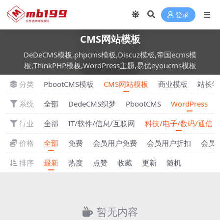
登录
CMS网站模板
DeDeCMS模板,phpcms模板,Discuz模板,帝国ecms模
板,ThinkPHP模板,WordPress主题,易优eyoucms模板
分类
PbootCMS模板
CMS网站模板
商业模板
站长学
系统
全部
DedeCMS织梦
PbootCMS
WordPress
行业
全部
IT/软件/信息/互联网
科技/电子/数码/通信
价格
全部
免费
会员用户免费
会员用户折扣
会员
排序
最新
热度
点赞
收藏
更新
随机
暂无内容