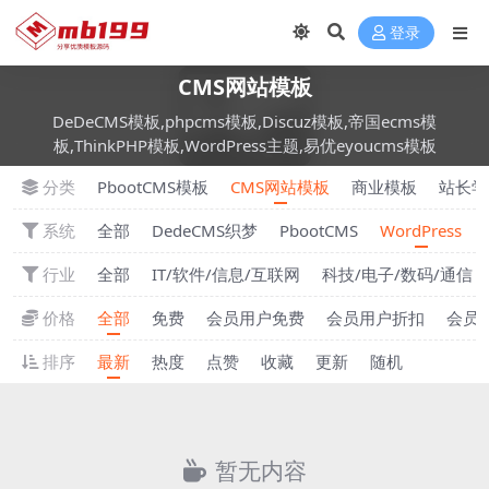
登录
CMS网站模板
DeDeCMS模板,phpcms模板,Discuz模板,帝国ecms模
板,ThinkPHP模板,WordPress主题,易优eyoucms模板
分类
PbootCMS模板
CMS网站模板
商业模板
站长学
系统
全部
DedeCMS织梦
PbootCMS
WordPress
行业
全部
IT/软件/信息/互联网
科技/电子/数码/通信
价格
全部
免费
会员用户免费
会员用户折扣
会员
排序
最新
热度
点赞
收藏
更新
随机
暂无内容