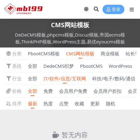
登录
CMS网站模板
DeDeCMS模板,phpcms模板,Discuz模板,帝国ecms模
板,ThinkPHP模板,WordPress主题,易优eyoucms模板
分类
PbootCMS模板
CMS网站模板
商业模板
站长学
系统
全部
DedeCMS织梦
PbootCMS
WordPress
行业
全部
IT/软件/信息/互联网
科技/电子/数码/通信
价格
全部
免费
会员用户免费
会员用户折扣
会员
排序
最新
热度
点赞
收藏
更新
随机
暂无内容