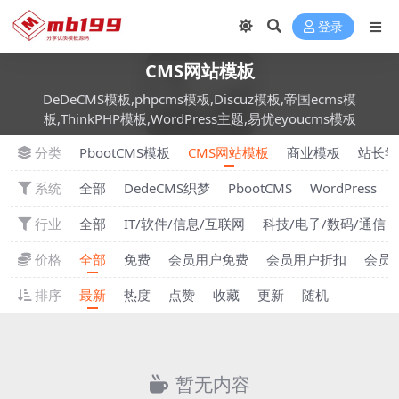
登录
CMS网站模板
DeDeCMS模板,phpcms模板,Discuz模板,帝国ecms模
板,ThinkPHP模板,WordPress主题,易优eyoucms模板
分类
PbootCMS模板
CMS网站模板
商业模板
站长学
系统
全部
DedeCMS织梦
PbootCMS
WordPress
行业
全部
IT/软件/信息/互联网
科技/电子/数码/通信
价格
全部
免费
会员用户免费
会员用户折扣
会员
排序
最新
热度
点赞
收藏
更新
随机
暂无内容