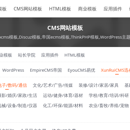
S模板
CMS网站模板
HTML模板
商业模板
应用插件
CMS网站模板
pcms模板,Discuz模板,帝国ecms模板,ThinkPHP模板,WordPress主
业模板
站长学院
应用插件
HTML模板
WordPress
EmpireCMS帝国
EyouCMS易优
XunRuiCMS迅
电子/数码/通信
文化/艺术/广告/传媒
装修/设计/家居/家具
基
摄影/婚庆/家政/生活
运动/健身/体育/器材
学校/教育/培训/科研
机械/设备/制造/仪器
化工/环保/能源/材料
农业/畜牧/养殖/宠物