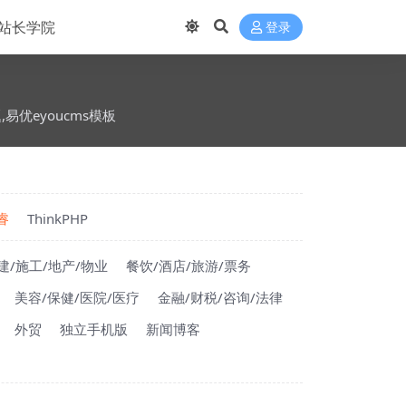
站长学院
登录
题,易优eyoucms模板
睿
ThinkPHP
建/施工/地产/物业
餐饮/酒店/旅游/票务
美容/保健/医院/医疗
金融/财税/咨询/法律
外贸
独立手机版
新闻博客