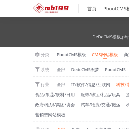
首页
PbootCM
DeDeCMS模板,ph
分类
PbootCMS模板
CMS网站模板
商
系统
全部
DedeCMS织梦
PbootCMS
行业
全部
IT/软件/信息/互联网
科技/
食品/果蔬/饮料/日用
服饰/珠宝/礼品/玩具
政府/组织/集团/协会
汽车/物流/交通/搬运
营销型网站模板