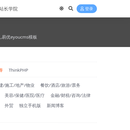
站长学院
登录
题,易优eyoucms模板
睿
ThinkPHP
建/施工/地产/物业
餐饮/酒店/旅游/票务
美容/保健/医院/医疗
金融/财税/咨询/法律
外贸
独立手机版
新闻博客