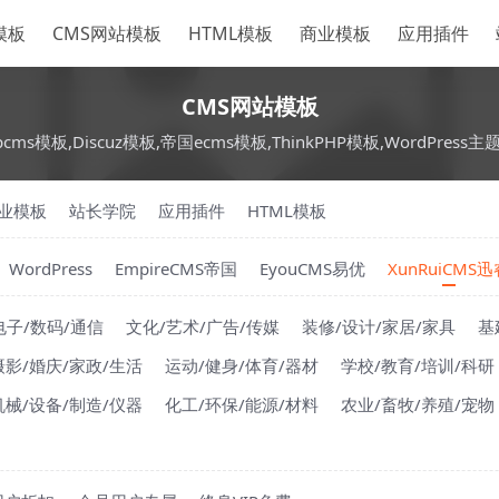
S模板
CMS网站模板
HTML模板
商业模板
应用插件
CMS网站模板
pcms模板,Discuz模板,帝国ecms模板,ThinkPHP模板,WordPress主
业模板
站长学院
应用插件
HTML模板
WordPress
EmpireCMS帝国
EyouCMS易优
XunRuiCMS迅
电子/数码/通信
文化/艺术/广告/传媒
装修/设计/家居/家具
基
摄影/婚庆/家政/生活
运动/健身/体育/器材
学校/教育/培训/科研
机械/设备/制造/仪器
化工/环保/能源/材料
农业/畜牧/养殖/宠物