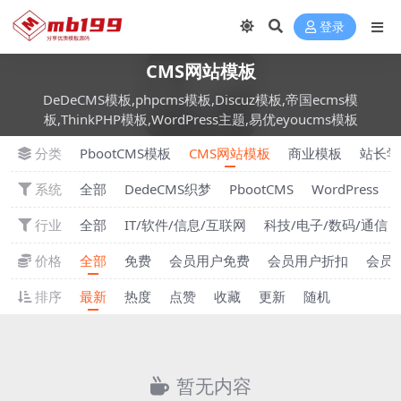
登录
CMS网站模板
DeDeCMS模板,phpcms模板,Discuz模板,帝国ecms模
板,ThinkPHP模板,WordPress主题,易优eyoucms模板
分类
PbootCMS模板
CMS网站模板
商业模板
站长学
系统
全部
DedeCMS织梦
PbootCMS
WordPress
行业
全部
IT/软件/信息/互联网
科技/电子/数码/通信
价格
全部
免费
会员用户免费
会员用户折扣
会员
排序
最新
热度
点赞
收藏
更新
随机
暂无内容