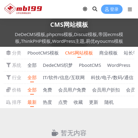
登录
CMS网站模板
DeDeCMS模板,phpcms模板,Discuz模板,帝国ecms模
板,ThinkPHP模板,WordPress主题,易优eyoucms模板
分类
PbootCMS模板
CMS网站模板
商业模板
站长学
系统
全部
DedeCMS织梦
PbootCMS
WordPress
行业
全部
IT/软件/信息/互联网
科技/电子/数码/通信
价格
全部
免费
会员用户免费
会员用户折扣
会员
排序
最新
热度
点赞
收藏
更新
随机
暂无内容