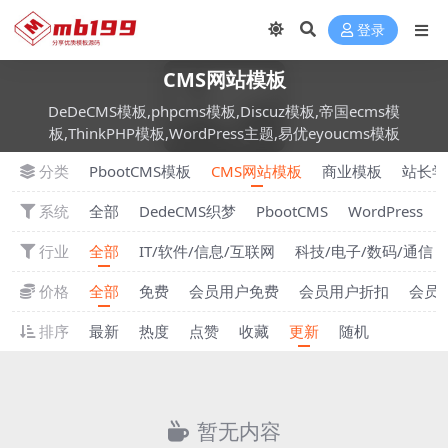
登录
CMS网站模板
DeDeCMS模板,phpcms模板,Discuz模板,帝国ecms模
板,ThinkPHP模板,WordPress主题,易优eyoucms模板
分类
PbootCMS模板
CMS网站模板
商业模板
站长学
系统
全部
DedeCMS织梦
PbootCMS
WordPress
行业
全部
IT/软件/信息/互联网
科技/电子/数码/通信
价格
全部
免费
会员用户免费
会员用户折扣
会员
排序
最新
热度
点赞
收藏
更新
随机
暂无内容