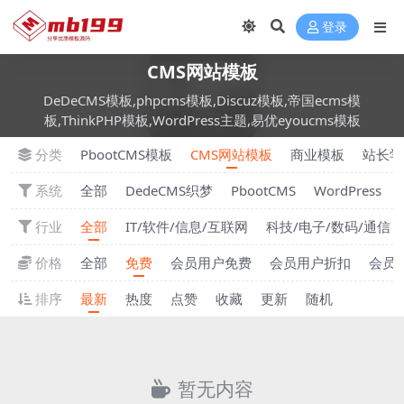
登录
CMS网站模板
DeDeCMS模板,phpcms模板,Discuz模板,帝国ecms模
板,ThinkPHP模板,WordPress主题,易优eyoucms模板
分类
PbootCMS模板
CMS网站模板
商业模板
站长学
系统
全部
DedeCMS织梦
PbootCMS
WordPress
行业
全部
IT/软件/信息/互联网
科技/电子/数码/通信
价格
全部
免费
会员用户免费
会员用户折扣
会员
排序
最新
热度
点赞
收藏
更新
随机
暂无内容