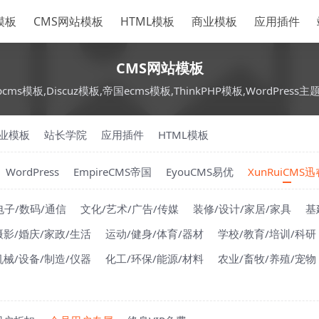
S模板
CMS网站模板
HTML模板
商业模板
应用插件
CMS网站模板
pcms模板,Discuz模板,帝国ecms模板,ThinkPHP模板,WordPress主
业模板
站长学院
应用插件
HTML模板
WordPress
EmpireCMS帝国
EyouCMS易优
XunRuiCMS迅
电子/数码/通信
文化/艺术/广告/传媒
装修/设计/家居/家具
基
摄影/婚庆/家政/生活
运动/健身/体育/器材
学校/教育/培训/科研
机械/设备/制造/仪器
化工/环保/能源/材料
农业/畜牧/养殖/宠物