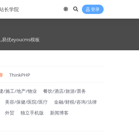
站长学院
登录
题,易优eyoucms模板
睿
ThinkPHP
建/施工/地产/物业
餐饮/酒店/旅游/票务
美容/保健/医院/医疗
金融/财税/咨询/法律
外贸
独立手机版
新闻博客