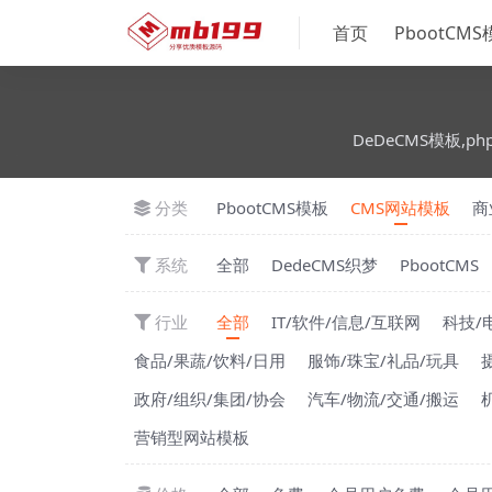
首页
PbootCM
DeDeCMS模板,ph
分类
PbootCMS模板
CMS网站模板
商
系统
全部
DedeCMS织梦
PbootCMS
行业
全部
IT/软件/信息/互联网
科技/
食品/果蔬/饮料/日用
服饰/珠宝/礼品/玩具
政府/组织/集团/协会
汽车/物流/交通/搬运
营销型网站模板