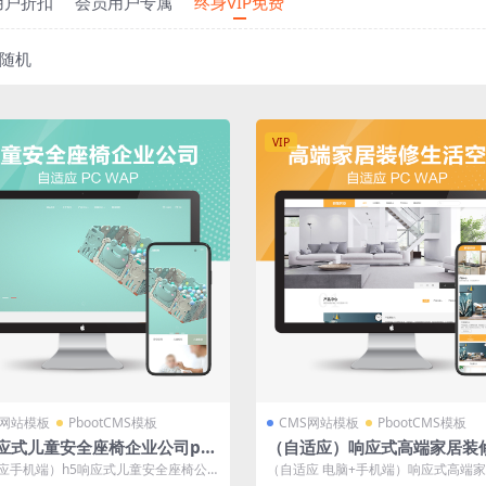
用户折扣
会员用户专属
终身VIP免费
随机
VIP
S网站模板
PbootCMS模板
CMS网站模板
PbootCMS模板
响应式儿童安全座椅企业公司pb
（自适应）响应式高端家居装
cms网站模板下载
空间类网站pbootcms模板
应手机端）h5响应式儿童安全座椅公
（自适应 电脑+手机端）响应式高端
otcms模板企业pb模板网站源...
空间类网站pbootcms模板 黄色家...