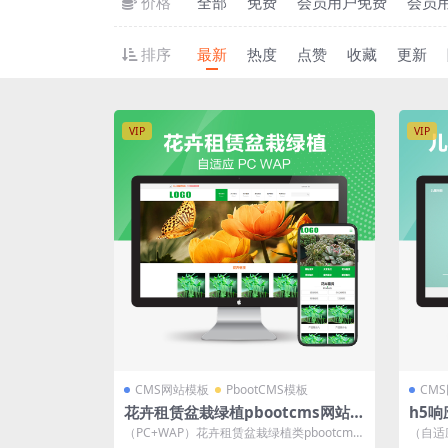
价格
全部
免费
会员用户免费
会员
排序
最新
热度
点赞
收藏
更新
VIP
VIP
CMS网站模板
PbootCMS模板
CM
花卉租赁盆栽绿植pbootcms网站模
h5
板源码下载
oot
（PC+WAP）花卉租赁盆栽绿植类pbootcms
（自适
网站模板 pbootcms内核...
司pbo