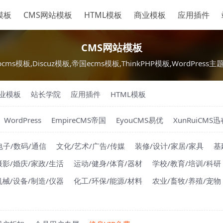
S模板
CMS网站模板
HTML模板
商业模板
应用插件
CMS网站模板
pcms模板,Discuz模板,帝国ecms模板,ThinkPHP模板,WordPress主
业模板
站长学院
应用插件
HTML模板
WordPress
EmpireCMS帝国
EyouCMS易优
XunRuiCMS迅
电子/数码/通信
文化/艺术/广告/传媒
装修/设计/家居/家具
基
摄影/婚庆/家政/生活
运动/健身/体育/器材
学校/教育/培训/科研
机械/设备/制造/仪器
化工/环保/能源/材料
农业/畜牧/养殖/宠物