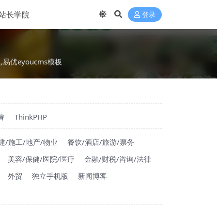
站长学院
登录
题,易优eyoucms模板
睿
ThinkPHP
建/施工/地产/物业
餐饮/酒店/旅游/票务
美容/保健/医院/医疗
金融/财税/咨询/法律
外贸
独立手机版
新闻博客