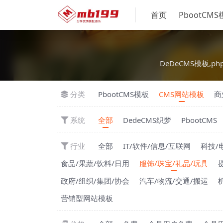
首页
PbootCM
DeDeCMS模板,ph
分类
PbootCMS模板
CMS网站模板
商
系统
全部
DedeCMS织梦
PbootCMS
行业
全部
IT/软件/信息/互联网
科技/
食品/果蔬/饮料/日用
服饰/珠宝/礼品/玩具
政府/组织/集团/协会
汽车/物流/交通/搬运
营销型网站模板