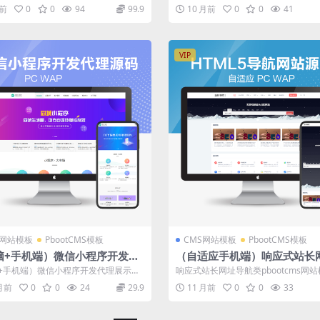
高端网络公司网站源码下载 ...
网站模板 App软件落地页网站...
月前
0
0
94
99.9
10 月前
0
0
41
VIP
S网站模板
PbootCMS模板
CMS网站模板
PbootCMS模板
脑+手机端）微信小程序开发代
（自适应手机端）响应式站长
销售pbootcms网站模板(PC
航类pbootcms网站模板 htm
+手机端）微信小程序开发代理展示销
响应式站长网址导航类pbootcms网站模
AP)软件开发公司网站源码下载
航网站源码下载
tcms网站模板(PC+WAP...
ml5导航网站源码下载 pbo...
 月前
0
0
24
29.9
11 月前
0
0
33