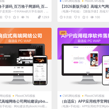
模板
CMS网站模板
PbootCMS模板
格子源码_百万格子网源码_百万
【2026新版升级】高端大气
网站源码-网址导航源码
技公司网站建设官网源码模板
子是英国一个叫Alex的大学生做的，当
（电脑+手机端）【新版升级】高端大
的是为了上大学不用去银行，其意...
科技公司官网源码网站建设官网企业
月前
0
0
76
129.9
9 月前
0
0
100
程...
VIP
S网站模板
PbootCMS模板
CMS网站模板
PbootCMS模板
式高端网络公司网站建设pboot
（自适应）APP应用程序官网
s模板网站源码下载
地页pbootcms网站模板源码
应手机端）网站建设类pbootcms模板
（电脑+手机端）APP应用程序官网pboo