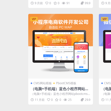
易下载网站设计整站源码（不带支付）...
响应式
9 月前
0
0
91
99.9
9 
VIP
VIP
CMS网站模板
PbootCMS模板
CM
（电脑+手机端）蓝色小程序网站pb
（电
ootcms模板（pc+wap）小程序电
理展示
（电脑+手机端）蓝色小程序网站pbootcms
（电脑
商软件开发公司网站源码下载
+W
模板（pc+wap）小程序电商软件...
售pboo
11 月前
0
0
25
29.9
11