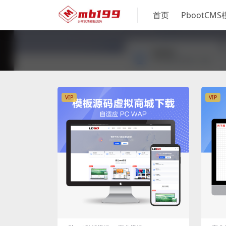
首页
PbootCM
VIP
VIP