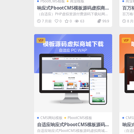
PbootCMS模板
商业模板
商业
响应式PbootCMS模板源码虚拟商
百万
城交易下载网站设计整站源码
格子
（自适应）PHP虚拟资源付费源码下载站网
百万格
源码销售模板系统 源码整站打包带测试数...
初的目
7 月前
0
0
63
99.9
8 
VIP
VIP
CMS网站模板
PbootCMS模板
CM
自适应响应式PbootCMS模板源码
响应
虚拟商城交易下载网站设计整站源码
cm
自适应响应式PbootCMS模板源码虚拟商城交
（自适