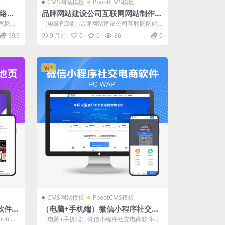
CMS网站模板
PbootCMS模板
网络科
品牌网站建设公司互联网网站制作免
下载
费pbootcms模板源码下载
气网络
（电脑PC端）品牌网站建设公司互联网网站
建站小
制作pbootcms模板源码独立PC端源...
99.9
9 月前
0
0
86
0
VIP
CMS网站模板
PbootCMS模板
软件落
（电脑+手机端）微信小程序社交电
下载
商软件公司官网源码（PC+WAP）p
tcms
（电脑+手机端）微信小程序社交电商软件公