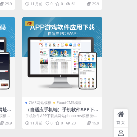
bootcms网站模板-企业官网微信全
司官网源码（PC+WAP）pbootcm...
29.9
11 月前
0
0
61
29.9
端小程序开发代理加盟PHP源码下
载
VIP
CMS网站模板
PbootCMS模板
网址导
（自适应手机端）手机软件APP下载
l5导
类网站Pbootcms模板 游戏软件应
板 ht
手机软件APP下载类网站pbootcms模板 游戏
用网站源码 模板自适应手机端
软件应用网站源码 模板自适应手...
首页
29.9
11 月前
0
0
23
19.9