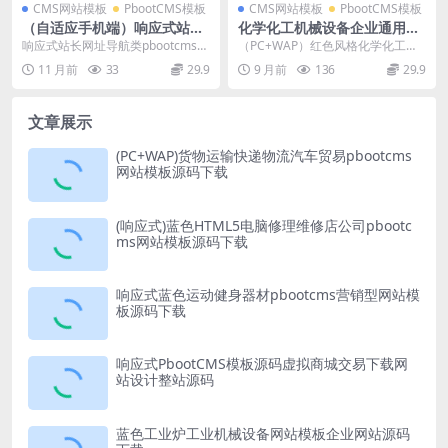
CMS网站模板
PbootCMS模板
CMS网站模板
PbootCMS模板
（自适应手机端）响应式站长
化学化工机械设备企业通用pb
网址导航类pbootcms网站模
ootcms网站模板源码下载
响应式站长网址导航类pbootcms网
（PC+WAP）红色风格化学化工机
板 html5导航网站源码下载
站模板 html5导航网站源码下载 pb
械设备网站模板 企业通用网站源码
11 月前
33
29.9
9 月前
136
29.9
o...
下载 pboo...
文章展示
(PC+WAP)货物运输快递物流汽车贸易pbootcms
网站模板源码下载
(响应式)蓝色HTML5电脑修理维修店公司pbootc
ms网站模板源码下载
响应式蓝色运动健身器材pbootcms营销型网站模
板源码下载
响应式PbootCMS模板源码虚拟商城交易下载网
站设计整站源码
蓝色工业炉工业机械设备网站模板企业网站源码