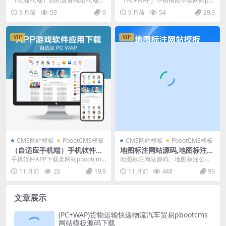
（电脑PC端）制药设备网站PC端模
（PC+WAP）不锈钢岗亭类网站pb
载
板pbootcms模板 开源企业网站开
ootcms模板 金属制品企业网站源码
9 月前
53
0
9 月前
54
29.9
发建设管...
下载 ...
VIP
VIP
CMS网站模板
PbootCMS模板
CMS网站模板
PbootCMS模板
（自适应手机端）手机软件AP
地图标注网站源码,地图标注公
P下载类网站Pbootcms模板
司源码,线下商家企业地图标注
手机软件APP下载类网站pbootcms
地图标注网站源码、地图标注公司
游戏软件应用网站源码 模板自
服务,店铺地图定位网站
模板 游戏软件应用网站源码 模板自
源码、线下商家企业地图标注服
11 月前
23
19.9
11 月前
448
99
适应手机端
适应手...
务、店铺地图定位网站源...
文章展示
(PC+WAP)货物运输快递物流汽车贸易pbootcms
网站模板源码下载