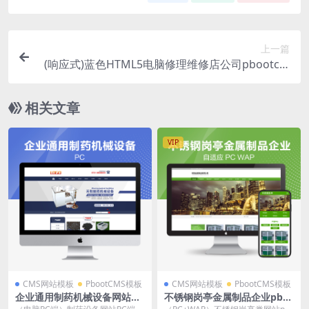
上一篇
(响应式)蓝色HTML5电脑修理维修店公司pbootcm
s网站模板源码下载
相关文章
VIP
CMS网站模板
PbootCMS模板
CMS网站模板
PbootCMS模板
企业通用制药机械设备网站PC
不锈钢岗亭金属制品企业pbo
端pbootcms网站模板源码下
otcms模板网站源码下载