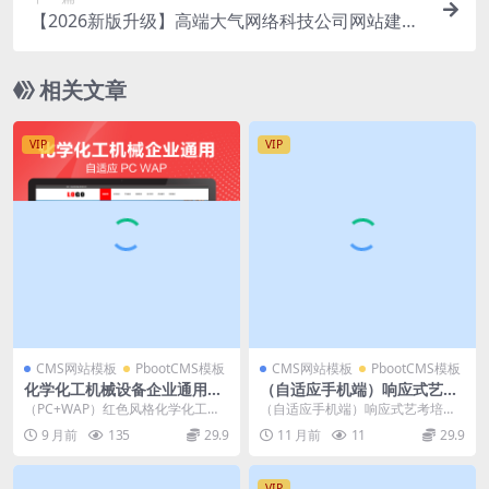
【2026新版升级】高端大气网络科技公司网站建设
官网源码模板下载
相关文章
VIP
VIP
CMS网站模板
PbootCMS模板
CMS网站模板
PbootCMS模板
化学化工机械设备企业通用pb
（自适应手机端）响应式艺考
ootcms网站模板源码下载
培训学校类网站pbootcms模
（PC+WAP）红色风格化学化工机
（自适应手机端）响应式艺考培训
板(PC+WAP)html5艺术培训
械设备网站模板 企业通用网站源码
学校类网站pbootcms模板(PC+WA
9 月前
135
29.9
11 月前
11
29.9
机构网站源码下载
下载 pboo...
P)ht...
VIP