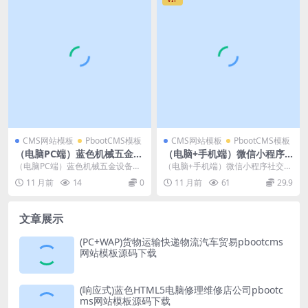
CMS网站模板
PbootCMS模板
CMS网站模板
PbootCMS模板
（电脑PC端）蓝色机械五金设
（电脑+手机端）微信小程序
备工业网站PC端模板pbootc
社交电商软件公司官网源码
（电脑PC端）蓝色机械五金设备工
（电脑+手机端）微信小程序社交电
ms模板 蓝色工业机械设备工
（PC+WAP）pbootcms网站
业网站PC端模板pbootcms模板 蓝
商软件公司官网源码（PC+WAP）p
11 月前
14
0
11 月前
61
29.9
业网站PC端模板源码下载
模板-企业官网微信全端小程序
色工业机...
bootcm...
开发代理加盟PHP源码下载
文章展示
(PC+WAP)货物运输快递物流汽车贸易pbootcms
网站模板源码下载
(响应式)蓝色HTML5电脑修理维修店公司pbootc
ms网站模板源码下载