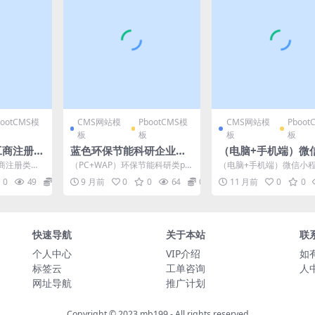
bootCMS模
CMS网站模
PbootCMS模
CMS网站模
Pboot
板
板
板
板
工商注册类
蓝色环保节能科研企业免
（电脑+手机端）微
s模板 财务
费pbootcms网站模板源
序开发代理展示销售p
商注册类网
（PC+WAP）环保节能科研类pb
（电脑+手机端）微信小
码下载
码下载
tcms网站模板(PC+
财务代理记账
ootcms网站模板 蓝色环保企业
代理展示销售pbootcms
0
49
19.9
9 月前
0
0
64
0
11 月前
0
0
网站源码下载...
(PC+WAP...
软件开发公司网站源
载
快速导航
关于本站
联
个人中心
VIP介绍
如
标签云
工单咨询
人
网址导航
推广计划
Copyright © 2023
mb199
- All rights reserved