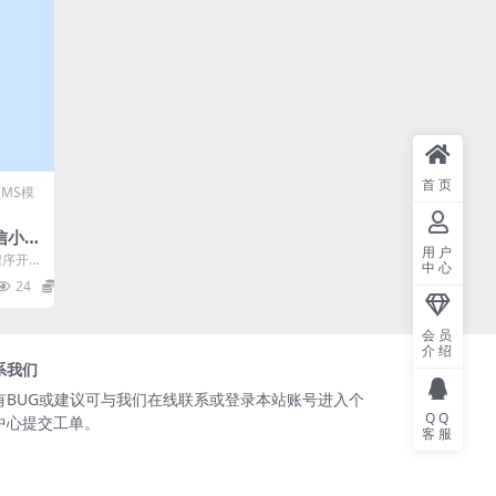
首页
CMS模
信小程
用户
boo
程序开发
中心
WAP)
网站模板
24
29.9
码下
会员
介绍
系我们
有BUG或建议可与我们在线联系或登录本站账号进入个
QQ
中心提交工单。
客服