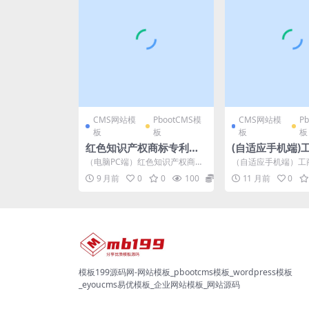
CMS网站模
PbootCMS模
CMS网站模
P
板
板
板
板
红色知识产权商标专利服
(自适应手机端)
务网站pbootcms模板网
网站pbootcm
（电脑PC端）红色知识产权商标
（自适应手机端）工
站源码下载
代理记账网站源
专利服务网站PC端模板pbootcm
站pbootcms模板 
9 月前
0
0
100
0
11 月前
0
s模板 开源知...
网站源码下载pb...
模板199源码网-网站模板_pbootcms模板_wordpress模板
_eyoucms易优模板_企业网站模板_网站源码