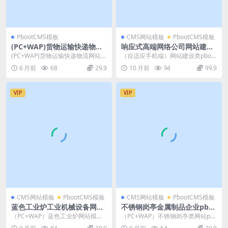
PbootCMS模板
CMS网站模板
PbootCMS模板
(PC+WAP)货物运输快递物流
响应式高端网络公司网站建设
汽车贸易pbootcms网站模板
pbootcms模板网站源码下载
(PC+WAP)货物运输快递物流网站p
（自适应手机端）网站建设类pboot
源码下载
bootcms模板 汽车贸易网站源码下
cms模板 响应式高端网络公司网站
6 月前
68
29.9
10 月前
94
99.9
载 ...
源码下载 ...
VIP
VIP
CMS网站模板
PbootCMS模板
CMS网站模板
PbootCMS模板
蓝色工业炉工业机械设备网站
不锈钢岗亭金属制品企业pbo
模板企业网站源码下载
otcms模板网站源码下载
（PC+WAP）蓝色工业炉网站模板
（PC+WAP）不锈钢岗亭类网站pb
工业机械设备企业网站源码下载 pb
ootcms模板 金属制品企业网站源码