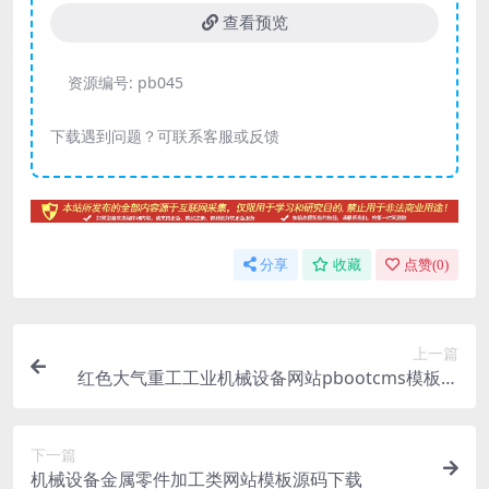
查看预览
资源编号:
pb045
下载遇到问题？可联系客服或反馈
分享
收藏
点赞(
0
)
上一篇
红色大气重工工业机械设备网站pbootcms模板源
码下载
下一篇
机械设备金属零件加工类网站模板源码下载