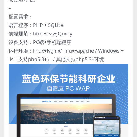
–
配置需求：
语言程序：PHP + SQLite
前端规范：html+css+jQuery
设备支持：PC端+手机端程序
运行环境：linux+Nginx/ linux+apache / Windows +
iis（支持php5.3+） / 其他支持php5.3+环境