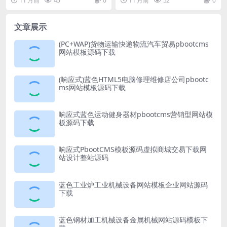
11 月前
45
0
11 月前
52
0
站源码下载
源码下载
文作文个人博...
应式...
文章展示
(PC+WAP)货物运输快递物流汽车贸易pbootcms
网站模板源码下载
(响应式)蓝色HTML5电脑修理维修店公司pbootc
ms网站模板源码下载
响应式蓝色运动健身器材pbootcms营销型网站模
板源码下载
响应式PbootCMS模板源码虚拟商城交易下载网
站设计整站源码
蓝色工业炉工业机械设备网站模板企业网站源码
下载
蓝色钢材加工机械设备金属机械网站源码模板下