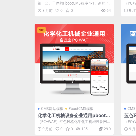
网站
第一步、干净的PbootCMS程序 1-1、新的Pb
（PC
ootCMS程序 Pboot...
租网站源
8 月前
0
0
64
9 
VIP
CMS网站模板
PbootCMS模板
CM
化学化工机械设备企业通用pbootc
蓝色环
ms网站模板源码下载
ms
（PC+WAP）红色风格化学化工机械设备网站
（PC+
模板 企业通用网站源码下载 pboo...
模板 
9 月前
0
0
135
29.9
9 