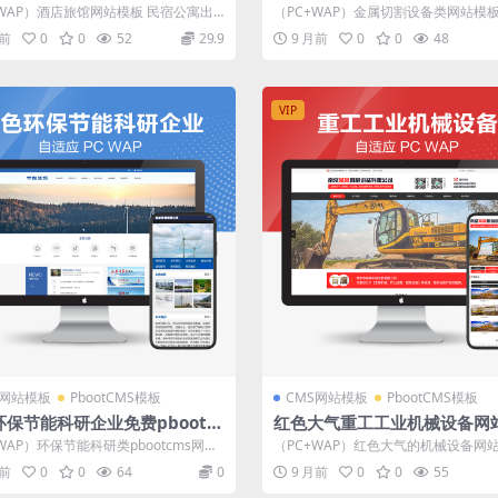
源码模板下载
ms模板网站源码下载
+WAP）酒店旅馆网站模板 民宿公寓出
（PC+WAP）金属切割设备类网站模板
码下载 pbootcms内核...
机械设备网站源码下载 pbootcm...
月前
0
0
52
29.9
9 月前
0
0
48
VIP
S网站模板
PbootCMS模板
CMS网站模板
PbootCMS模板
保节能科研企业免费pbootc
红色大气重工工业机械设备网站
网站模板源码下载
otcms模板源码下载
WAP）环保节能科研类pbootcms网站
（PC+WAP）红色大气的机械设备网站p
蓝色环保企业网站源码下载...
cms模板-重工工业设备网站源码...
月前
0
0
64
0
9 月前
0
0
55