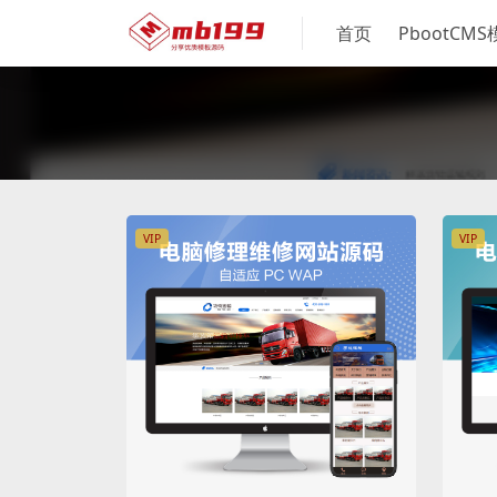
首页
PbootCM
VIP
VIP