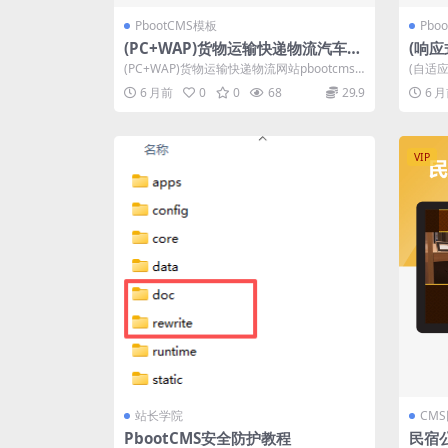
PbootCMS模板
Pbo
(PC+WAP)货物运输快递物流汽车贸
(响应
易pbootcms网站模板源码下载
店公司
(PC+WAP)货物运输快递物流网站pbootcms
(自适
模板 汽车贸易网站源码下载 ...
s网站模
6 月前
0
0
68
29.9
6 
VIP
站长学院
CM
PbootCMS安全防护教程
民宿公