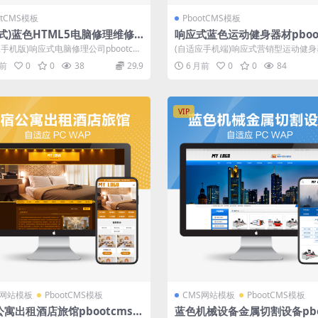
otCMS模板
PbootCMS模板
式)蓝色HTML5电脑修理维修
响应式蓝色运动健身器材pboo
pbootcms网站模板源码下载
营销型网站模板源码下载
应手机版)响应式电脑修理公司pbootcm
(自适应手机端)响应式营销型运动健身
板-蓝色HTML5电脑修...
ootcms网站模板-蓝色健身器材网...
月前
0
0
38
29.9
6 月前
0
0
84
VIP
S网站模板
PbootCMS模板
CMS网站模板
PbootCMS模板
寓出租酒店旅馆pbootcmsx
蓝色机械设备金属切割设备pbo