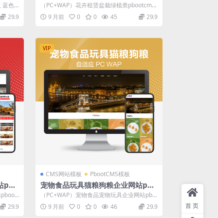
板源码下载
 蓝色
（PC+WAP）花卉租赁盆栽绿植类pbootcms
网站模板 pbootcms内核...
29.9
9 月前
0
0
45
29.9
VIP
CMS网站模板
PbootCMS模板
pbo
宠物食品玩具猫粮狗粮企业网站pbo
otcms模板源码下载
boot
（PC+WAP）宠物食品宠物玩具企业网站pbo
otcms模板 猫粮狗粮网站源码下...
首页
29.9
9 月前
0
0
46
29.9