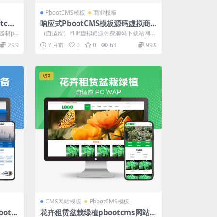
PbootCMS模板
商业模板
tcms
响应式PbootCMS模板源码虚拟商
城交易下载网站设计整站源码
器材pb
（自适应）PHP虚拟资源付费源码下载站网
源码销售模板系统 源码整站打包带测试数...
29.9
7 月前
0
0
63
99.9
VIP
CMS网站模板
PbootCMS模板
otc
花卉租赁盆栽绿植pbootcms网站模