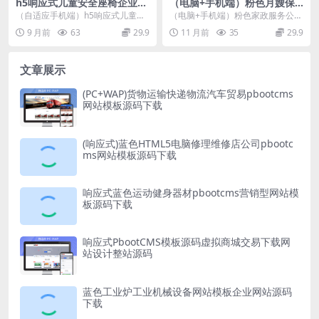
h5响应式儿童安全座椅企业公
（电脑+手机端）粉色月嫂保
司pbootcms网站模板下载
姆家政服务公司网站源码下载
（自适应手机端）h5响应式儿童安
（电脑+手机端）粉色家政服务公司
全座椅公司pbootcms模板企业pb
网站模板pbootcms网站模板 (PC+
9 月前
63
29.9
11 月前
35
29.9
模板网站源...
WAP...
文章展示
(PC+WAP)货物运输快递物流汽车贸易pbootcms
网站模板源码下载
(响应式)蓝色HTML5电脑修理维修店公司pbootc
ms网站模板源码下载
响应式蓝色运动健身器材pbootcms营销型网站模
板源码下载
响应式PbootCMS模板源码虚拟商城交易下载网
站设计整站源码
蓝色工业炉工业机械设备网站模板企业网站源码
下载