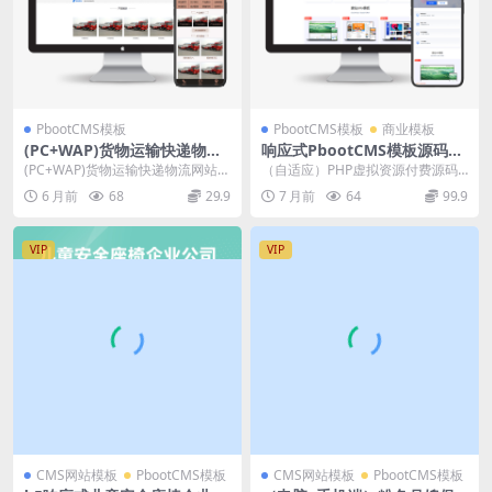
PbootCMS模板
PbootCMS模板
商业模板
(PC+WAP)货物运输快递物流
响应式PbootCMS模板源码虚
汽车贸易pbootcms网站模板
拟商城交易下载网站设计整站
(PC+WAP)货物运输快递物流网站p
（自适应）PHP虚拟资源付费源码
源码下载
源码
bootcms模板 汽车贸易网站源码下
下载站网 源码销售模板系统 源码整
6 月前
68
29.9
7 月前
64
99.9
载 ...
站打包带测试数...
VIP
VIP
CMS网站模板
PbootCMS模板
CMS网站模板
PbootCMS模板