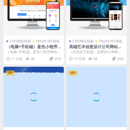
CMS网站模板
PbootCMS模板
CMS网站模板
PbootCMS模板
（电脑+手机端）蓝色小程序
高端艺术创意设计公司网站源
网站pbootcms模板（pc+wa
码 品牌设计类网站pbootcms
（电脑+手机端）蓝色小程序网站p
（自适应手机端）品牌设计类网站p
p）小程序电商软件开发公司
模板
bootcms模板（pc+wap）小程序电
bootcms模板 高端艺术创意设计公
11 月前
26
29.9
10 月前
84
29.9
网站源码下载
商软件...
司网站源码...
VIP
VIP