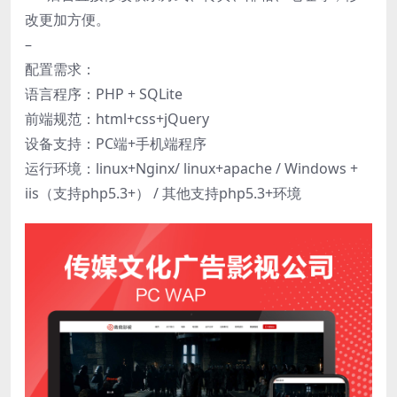
改更加方便。
–
配置需求：
语言程序：PHP + SQLite
前端规范：html+css+jQuery
设备支持：PC端+手机端程序
运行环境：linux+Nginx/ linux+apache / Windows +
iis（支持php5.3+） / 其他支持php5.3+环境