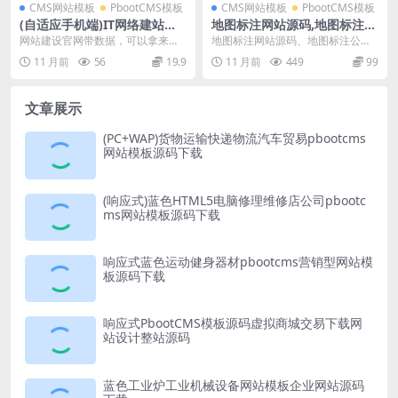
CMS网站模板
PbootCMS模板
CMS网站模板
PbootCMS模板
(自适应手机端)IT网络建站公
地图标注网站源码,地图标注公
司pbootcms模板_互联网营销
司源码,线下商家企业地图标注
网站建设官网带数据，可以拿来直
地图标注网站源码、地图标注公司
企业网站源码下载
服务,店铺地图定位网站
接改个名字就能用 网站建设官网包
源码、线下商家企业地图标注服
11 月前
56
19.9
11 月前
449
99
含 在线留言、网站...
务、店铺地图定位网站源...
文章展示
(PC+WAP)货物运输快递物流汽车贸易pbootcms
网站模板源码下载
(响应式)蓝色HTML5电脑修理维修店公司pbootc
ms网站模板源码下载
响应式蓝色运动健身器材pbootcms营销型网站模
板源码下载
响应式PbootCMS模板源码虚拟商城交易下载网
站设计整站源码
蓝色工业炉工业机械设备网站模板企业网站源码