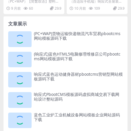
类pbootcms企业网站模板源
站pbootcms模板（自适应手
（PC+WAP）【简繁双语】塑料注
（自适应手机端）响应式全屋装修
码下载
机端）绿色装修公司网站源码
塑机械设备类pbootcms企业网站模
定制家居类网站pbootcms模板 绿
9 月前
60
29.9
10 月前
109
29.9
板 pb...
色装修公司网...
文章展示
(PC+WAP)货物运输快递物流汽车贸易pbootcms
网站模板源码下载
(响应式)蓝色HTML5电脑修理维修店公司pbootc
ms网站模板源码下载
响应式蓝色运动健身器材pbootcms营销型网站模
板源码下载
响应式PbootCMS模板源码虚拟商城交易下载网
站设计整站源码
蓝色工业炉工业机械设备网站模板企业网站源码
下载