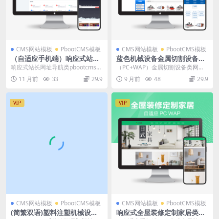
CMS网站模板
PbootCMS模板
CMS网站模板
PbootCMS模板
（自适应手机端）响应式站长
蓝色机械设备金属切割设备pb
网址导航类pbootcms网站模
ootcms模板网站源码下载
响应式站长网址导航类pbootcms网
（PC+WAP）金属切割设备类网站
板 html5导航网站源码下载
站模板 html5导航网站源码下载 pb
模板 蓝色机械设备网站源码下载 pb
11 月前
33
29.9
9 月前
48
29.9
o...
ootcm...
VIP
VIP
CMS网站模板
PbootCMS模板
CMS网站模板
PbootCMS模板
(简繁双语)塑料注塑机械设备
响应式全屋装修定制家居类网