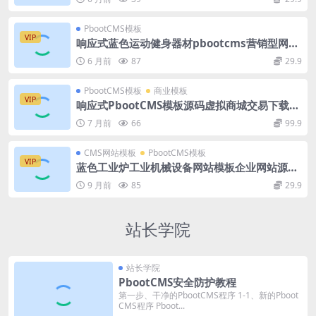
PbootCMS模板
VIP
响应式蓝色运动健身器材pbootcms营销型网站
模板源码下载
6 月前
87
29.9
PbootCMS模板
商业模板
VIP
响应式PbootCMS模板源码虚拟商城交易下载网
站设计整站源码
7 月前
66
99.9
CMS网站模板
PbootCMS模板
VIP
蓝色工业炉工业机械设备网站模板企业网站源码
下载
9 月前
85
29.9
站长学院
站长学院
PbootCMS安全防护教程
第一步、干净的PbootCMS程序 1-1、新的Pboot
CMS程序 Pboot...