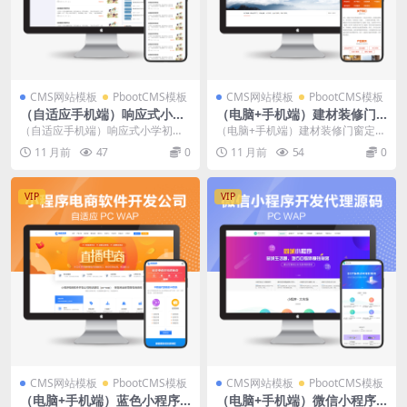
CMS网站模板
PbootCMS模板
CMS网站模板
PbootCMS模板
（自适应手机端）响应式小学
（电脑+手机端）建材装修门
初中作文网站pbootcms模板
窗定制pbootcms网站模板
（自适应手机端）响应式小学初中
（电脑+手机端）建材装修门窗定制
文章资讯论文作文个人博客网
（PC+WAP）铝合金门窗网站
作文网站pbootcms模板文章资讯论
pbootcms网站模板（PC+WAP）铝
11 月前
47
0
11 月前
54
0
站源码下载
H5源码下载
文作文个人博...
合金门...
VIP
VIP
CMS网站模板
PbootCMS模板
CMS网站模板
PbootCMS模板
（电脑+手机端）蓝色小程序
（电脑+手机端）微信小程序