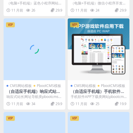
网站pbootcms模板（pc+wa
开发代理展示销售pbootcms
（电脑+手机端）蓝色小程序网站p
（电脑+手机端）微信小程序开发代
p）小程序电商软件开发公司
网站模板(PC+WAP)软件开发
bootcms模板（pc+wap）小程序电
理展示销售pbootcms网站模板(PC
11 月前
26
29.9
11 月前
24
29.9
网站源码下载
公司网站源码下载
商软件...
+WAP...
VIP
VIP
CMS网站模板
PbootCMS模板
CMS网站模板
PbootCMS模板
（自适应手机端）响应式站长
（自适应手机端）手机软件AP
网址导航类pbootcms网站模
P下载类网站Pbootcms模板
响应式站长网址导航类pbootcms网
手机软件APP下载类网站pbootcms
板 html5导航网站源码下载
游戏软件应用网站源码 模板自
站模板 html5导航网站源码下载 pb
模板 游戏软件应用网站源码 模板自
11 月前
34
29.9
11 月前
25
19.9
适应手机端
o...
适应手...
VIP
VIP