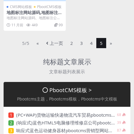
CMS网站模板
PbootCMS模板
地图标注网站源码,地图标注公
司源码,线下商家企业地图标注
地图标注网站源码、地图标注公司
服务,店铺地图定位网站
源码、线下商家企业地图标注服
11 月前
449
99
务、店铺地图定位网站源...
5/5
«
上一页
2
3
4
5
»
纯标题文章展示
文章标题列表展示
PbootCMS模板 >
Pbootcms主题，Pbootcms模板，Pbootcms中文模板
(PC+WAP)货物运输快递物流汽车贸易pbootcms网站模板源码下载
1
68
(响应式)蓝色HTML5电脑修理维修店公司pbootcms网站模板源码下载
2
39
响应式蓝色运动健身器材pbootcms营销型网站模板源码下载
3
87