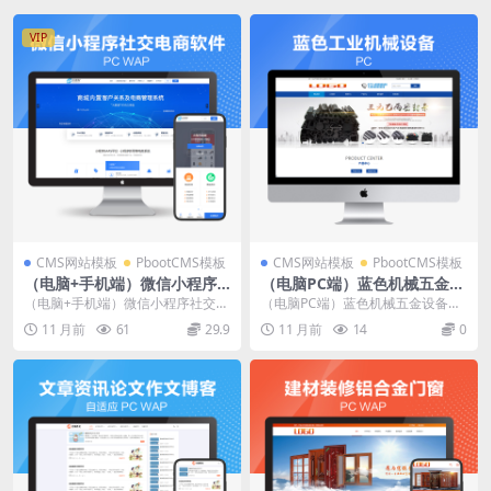
VIP
CMS网站模板
PbootCMS模板
CMS网站模板
PbootCMS模板
（电脑+手机端）微信小程序
（电脑PC端）蓝色机械五金设
社交电商软件公司官网源码
备工业网站PC端模板pbootc
（电脑+手机端）微信小程序社交电
（电脑PC端）蓝色机械五金设备工
（PC+WAP）pbootcms网站
ms模板 蓝色工业机械设备工
商软件公司官网源码（PC+WAP）p
业网站PC端模板pbootcms模板 蓝
11 月前
61
29.9
11 月前
14
0
模板-企业官网微信全端小程序
业网站PC端模板源码下载
bootcm...
色工业机...
开发代理加盟PHP源码下载