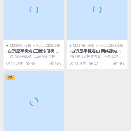
CMS网站模板
PbootCMS模板
CMS网站模板
PbootCMS模板
(自适应手机端)工商注册类网
(自适应手机端)IT网络建站公
站pbootcms模板 财务代理记
司pbootcms模板_互联网营销
（自适应手机端）工商注册类网站p
网站建设官网带数据，可以拿来直
账网站源码下载
企业网站源码下载
bootcms模板 财务代理记账网站源
接改个名字就能用 网站建设官网包
11 月前
49
19.9
11 月前
57
19.9
码下载pb...
含 在线留言、网站...
VIP