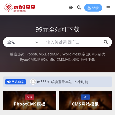
登录
99元全站可下载
搜索热词
PbootCMS
DedeCMS
WordPress
帝国CMS
易优
EyouCMS
迅睿XunRuiCMS
网站模板
插件下载
小时前
m***9
成功登录本站
6 小时前
网站动态
58+
54+
PbootCMS模板
CMS网站模板