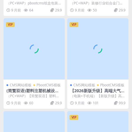
类pbootcms网站模板源码下
门窗门业pbootcms网站模板
（PC+WAP）pbootcms纸盒包装类
（PC+WAP）装修行业铝合金门窗
载
下载
网站模板 包装印刷网站源码下载 pb
门业pbootcms网站模板下载 装修
9 月前
64
29.9
9 月前
50
29.9
o...
门窗行业...
VIP
VIP
CMS网站模板
PbootCMS模板
CMS网站模板
PbootCMS模板
(简繁双语)塑料注塑机械设备
【2026新版升级】高端大气网
类pbootcms企业网站模板源
络科技公司网站建设官网源码
（PC+WAP）【简繁双语】塑料注
（电脑+手机端）【新版升级】高端
码下载
模板下载
塑机械设备类pbootcms企业网站模
大气网络科技公司官网源码网站建
9 月前
60
29.9
9 月前
101
99.9
板 pb...
设官网企业建站小程...
VIP