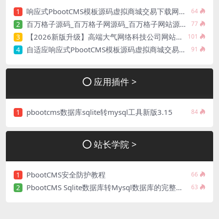
响应式PbootCMS模板源码虚拟商城交易下载网站设计整站源码
1
64
百万格子源码_百万格子网源码_百万格子网站源码-网址导航源码
2
77
【2026新版升级】高端大气网络科技公司网站建设官网源码模板下载
3
101
自适应响应式PbootCMS模板源码虚拟商城交易下载网站设计整站源码
4
91
应用插件 >
pbootcms数据库sqlite转mysql工具新版3.15
1
84
站长学院 >
PbootCMS安全防护教程
1
66
PbootCMS Sqlite数据库转Mysql数据库的完整教程
2
63