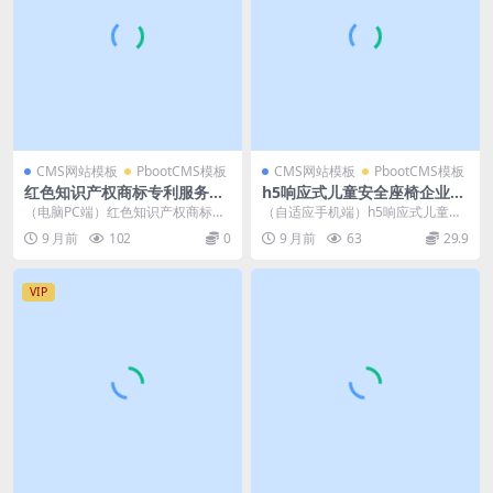
CMS网站模板
PbootCMS模板
CMS网站模板
PbootCMS模板
红色知识产权商标专利服务网
h5响应式儿童安全座椅企业公
站pbootcms模板网站源码下
司pbootcms网站模板下载
（电脑PC端）红色知识产权商标专
（自适应手机端）h5响应式儿童安
载
利服务网站PC端模板pbootcms模
全座椅公司pbootcms模板企业pb
9 月前
102
0
9 月前
63
29.9
板 开源知...
模板网站源...
VIP